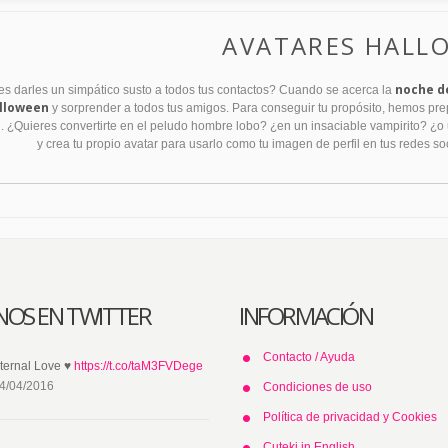
AVATARES HALL
noche d
s darles un simpático susto a todos tus contactos? Cuando se acerca la
lloween
y sorprender a todos tus amigos. Para conseguir tu propósito, hemos prep
. ¿Quieres convertirte en el peludo hombre lobo? ¿en un insaciable vampirito? ¿o u
y crea tu propio avatar para usarlo como tu imagen de perfil en tus redes so
NOS EN TWITTER
INFORMACIÓN
Contacto / Ayuda
ternal Love ♥
https://t.co/taM3FVDege
4/04/2016
Condiciones de uso
Política de privacidad y Cookies
Cuteki in English