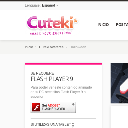
Lenguaje:
Español
INICIO
POSTA
Inicio
Cuteki Avatares
Halloween
SE REQUIERE
FLASH PLAYER 9
Para poder ver este contenido animado
en tu PC necesitas Flash Player 9 o
superior:
SI UTILIZAS UNA TABLET O