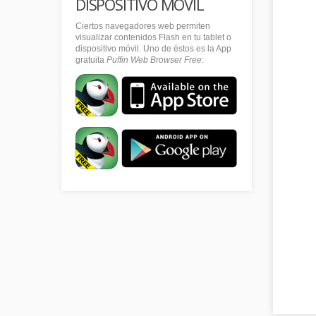
DISPOSITIVO MÓVIL
Ciertos navegadores web permiten
visualizar contenidos Flash en tu tablet o
dispositivo móvil. Uno de éstos es la App
gratuita
Puffin Web Browser Free
: