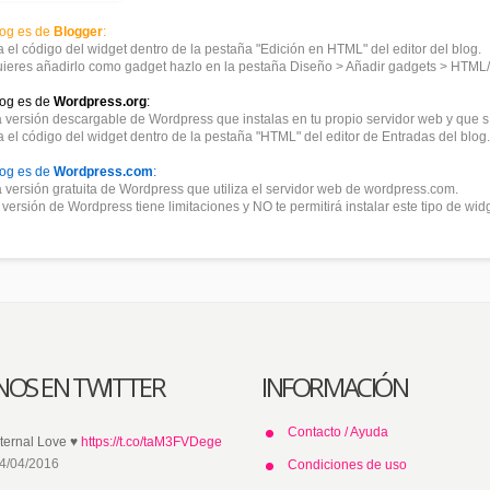
blog es de
Blogger
:
 el código del widget dentro de la pestaña "Edición en HTML" del editor del blog.
uieres añadirlo como gadget hazlo en la pestaña Diseño > Añadir gadgets > HTML/
blog es de
Wordpress.org
:
a versión descargable de Wordpress que instalas en tu propio servidor web y que sí 
 el código del widget dentro de la pestaña "HTML" del editor de Entradas del blog.
blog es de
Wordpress.com
:
a versión gratuita de Wordpress que utiliza el servidor web de wordpress.com.
versión de Wordpress tiene limitaciones y NO te permitirá instalar este tipo de widg
NOS EN TWITTER
INFORMACIÓN
Contacto / Ayuda
ternal Love ♥
https://t.co/taM3FVDege
4/04/2016
Condiciones de uso