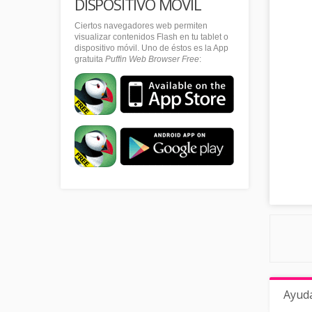
DISPOSITIVO MÓVIL
Ciertos navegadores web permiten
visualizar contenidos Flash en tu tablet o
dispositivo móvil. Uno de éstos es la App
gratuita
Puffin Web Browser Free
:
Ayud