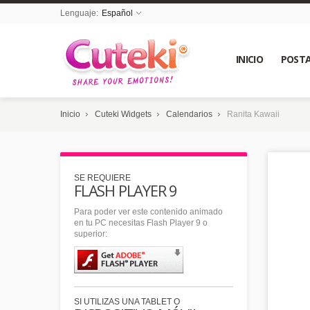
Lenguaje:
Español
INICIO
POSTA
Inicio
Cuteki Widgets
Calendarios
Ranita Kawaii
SE REQUIERE
FLASH PLAYER 9
Para poder ver este contenido animado
en tu PC necesitas Flash Player 9 o
superior:
SI UTILIZAS UNA TABLET O