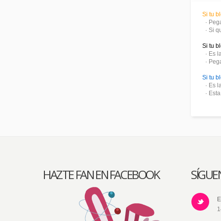
Si tu 
· Pega
· Si q
Si tu 
· Es l
· Pega
Si tu 
· Es l
· Esta 
HAZTE FAN EN FACEBOOK
SÍGUE
E
1