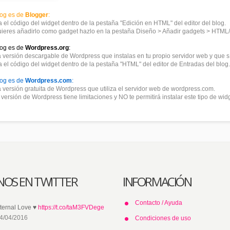
blog es de
Blogger
:
 el código del widget dentro de la pestaña "Edición en HTML" del editor del blog.
uieres añadirlo como gadget hazlo en la pestaña Diseño > Añadir gadgets > HTML/
blog es de
Wordpress.org
:
a versión descargable de Wordpress que instalas en tu propio servidor web y que sí 
 el código del widget dentro de la pestaña "HTML" del editor de Entradas del blog.
blog es de
Wordpress.com
:
a versión gratuita de Wordpress que utiliza el servidor web de wordpress.com.
versión de Wordpress tiene limitaciones y NO te permitirá instalar este tipo de widg
NOS EN TWITTER
INFORMACIÓN
Contacto / Ayuda
ternal Love ♥
https://t.co/taM3FVDege
4/04/2016
Condiciones de uso