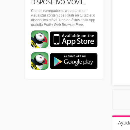
DISPOSITIVO MÓVIL
Ciertos navegadores web permiten
visualizar contenidos Flash en tu tablet o
dispositivo móvil. Uno de éstos es la App
gratuita
Puffin Web Browser Free
:
Ayud