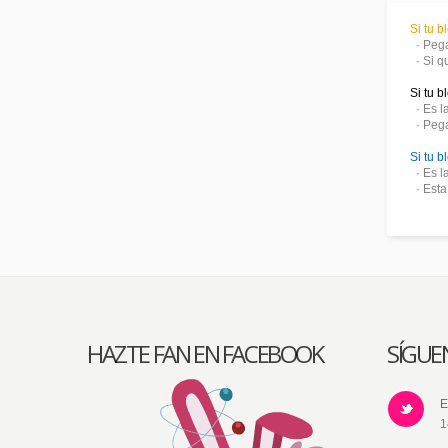
Si tu 
· Pega
· Si q
Si tu 
· Es l
· Pega
Si tu 
· Es l
· Esta 
HAZTE FAN EN FACEBOOK
SÍGUE
E
1